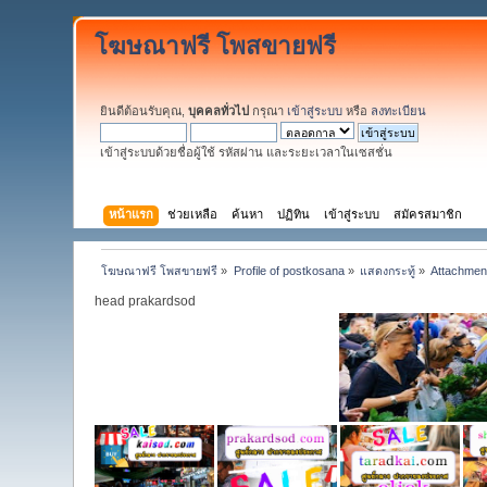
โฆษณาฟรี โพสขายฟรี
ยินดีต้อนรับคุณ,
บุคคลทั่วไป
กรุณา
เข้าสู่ระบบ
หรือ
ลงทะเบียน
เข้าสู่ระบบด้วยชื่อผู้ใช้ รหัสผ่าน และระยะเวลาในเซสชั่น
หน้าแรก
ช่วยเหลือ
ค้นหา
ปฏิทิน
เข้าสู่ระบบ
สมัครสมาชิก
โฆษณาฟรี โพสขายฟรี
»
Profile of postkosana
»
แสดงกระทู้
»
Attachmen
head prakardsod