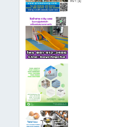
หน้า: [
1
]