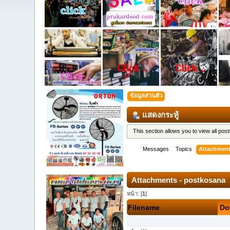
ข้อมูลส่วนตัว
แสดงกระทู้
This section allows you to view all po
Messages
Topics
Attachmen
Attachments - postkosana
หน้า: [
1
]
Filename
Do