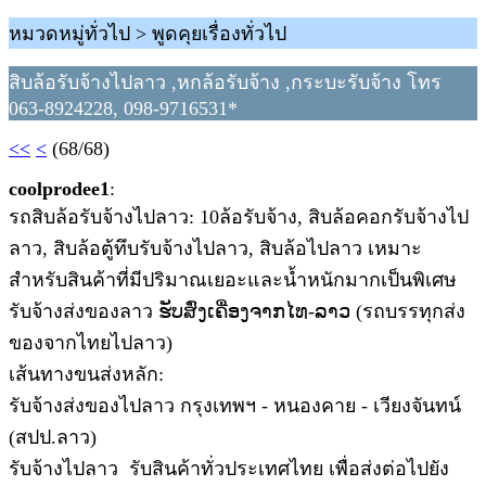
หมวดหมู่ทั่วไป > พูดคุยเรื่องทั่วไป
สิบล้อรับจ้างไปลาว ,หกล้อรับจ้าง ,กระบะรับจ้าง โทร
063-8924228, 098-9716531*
<<
<
(68/68)
coolprodee1
:
รถสิบล้อรับจ้างไปลาว: 10ล้อรับจ้าง, สิบล้อคอกรับจ้างไป
ลาว, สิบล้อตู้ทึบรับจ้างไปลาว, สิบล้อไปลาว เหมาะ
สำหรับสินค้าที่มีปริมาณเยอะและน้ำหนักมากเป็นพิเศษ
รับจ้างส่งของลาว ຮັບສົ່ງເຄື່ອງຈາກໄທ-ລາວ (รถบรรทุกส่ง
ของจากไทยไปลาว)
เส้นทางขนส่งหลัก:
รับจ้างส่งของไปลาว กรุงเทพฯ - หนองคาย - เวียงจันทน์
(สปป.ลาว)
รับจ้างไปลาว รับสินค้าทั่วประเทศไทย เพื่อส่งต่อไปยัง