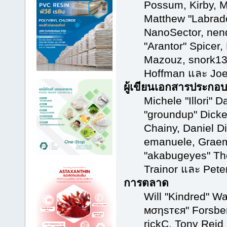
Possum, Kirby, 
Matthew "Labrado
NanoSector, nend
"Arantor" Spicer,
Mazouz, snork13,
Hoffman และ Joe
ผู้เขียนเอกสารประกอบ
Michele "Illori" D
"groundup" Dicke
Chainy, Daniel Di
emanuele, Grae
"akabugeyes" Th
Trainor และ Pet
การตลาด
Will "Kindred" W
мσηѕтєя" Forsber
rickC, Tony Reid