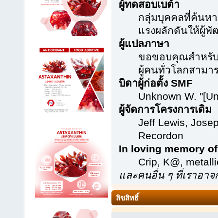
ผู้ทดสอบเบต้า
กลุ่มบุคคลที่ค้นห
แรงผลักดันให้ผู้พั
ผู้แปลภาษา
ขอขอบคุณสำหรับคว
ผู้คนทั่วโลกสามา
บิดาผู้ก่อตั้ง SMF
Unknown W. "[Un
ผู้จัดการโครงการเดิม
Jeff Lewis, Jose
Recordon
In loving memory of
Crip, K@, metal
และคนอื่น ๆ ที่เราอา
ลิขสิทธิ์