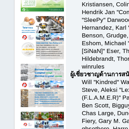
Kristiansen, Col
Hendrik Jan "Com
"SleePy" Darwoo
Hernandez, Karl 
Benson, Grudge,
Eshom, Michael "
[SiNaN]" Eser, T
Hildebrandt, Tho
winrules
ผู้เชี่ยวชาญด้านการสน
Will "Kindred" Wa
Steve, Aleksi "Le
(F.L.A.M.E.R)" Pa
Ben Scott, Biggu
Chas Large, Dun
Fiery, Gary M. G
gbsothere, Harro