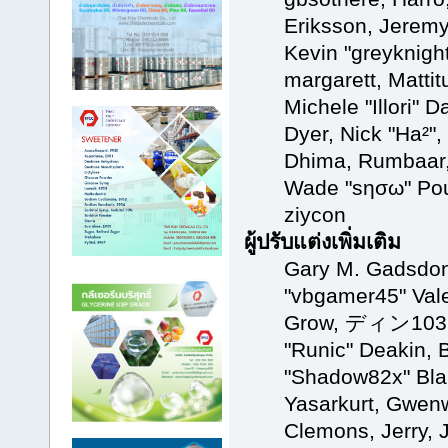
Eriksson, Jeremy
Kevin "greyknight
margarett, Matti
Michele "Illori" D
Dyer, Nick "Ha²",
Dhima, Rumbaar, 
Wade "sησω" Pou
ziycon
ผู้ปรับแต่งเพิ่มเติม
Gary M. Gadsdon
"vbgamer45" Vale
Grow, ディン1031, 
"Runic" Deakin, 
"Shadow82x" Blab
Yasarkurt, Gwenw
Clemons, Jerry, 