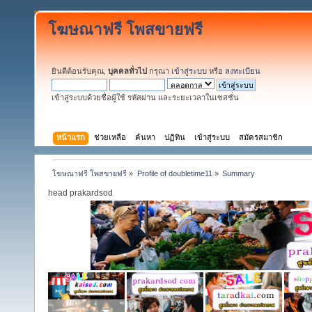
โฆษณาฟรี โพสขายฟรี
ยินดีต้อนรับคุณ,
บุคคลทั่วไป
กรุณา
เข้าสู่ระบบ
หรือ
ลงทะเบียน
เข้าสู่ระบบด้วยชื่อผู้ใช้ รหัสผ่าน และระยะเวลาในเซสชั่น
หน้าแรก
ช่วยเหลือ
ค้นหา
ปฏิทิน
เข้าสู่ระบบ
สมัครสมาชิก
โฆษณาฟรี โพสขายฟรี
»
Profile of doubletime11
»
Summary
head prakardsod