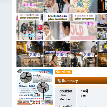
ข้อมูลส่วนตัว
Summary
doubletime11 
กระทู้:
Hero 
อายุ:
Member
ออฟไลน์