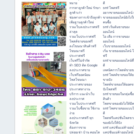
หมาย
ดี
การหาลูกค้าใหม่ รักษา
smf โพสฟรี
ลูกค้าเก่า
อยากขายของออนไลน์ 
ช่องทางการเข้าถึงลูกค้า
ขายของออนไลน์ยังไงให
เพิ่มฐานลูกค้าใหม่
คนซื้อ
รวมเว็บลงประกาศฟรี
smf เริ่มต้นขายของ
ล่าสุด
ออนไลน์
รวมเว็บประกาศฟรี
ไอ เดีย การขายของ
โพสต์ขายของฟรี
ออนไลน์
ลงโฆษณาสินค้าฟรี
เว็บขายของออนไลน์
โฆษณาฟรี
เริ่ม ขายของออนไลน์ 
ประกาศฟรี
ฟรี
เว็บฟรีไม่จำกัด
smf ขายของออนไลน์ที
ทำ SEO ติด Google
ดี
ลงประกาศขาย
เทคนิคการโพสต์ขายข
เว็บฟรียอดนิยม
smf โพสต์ขายของให้
โพสโฆษณา
ขายปัง
ประกาศขายของ
โพสต์ขายของให้ยอดข
ประกาศหางาน
ปังโพสฟรี
บริการ แนะนำเว็บ
smf ขายของในกลุ่มซื้
ลงประกาศ
สินค้า
รวมเว็บประกาศฟรี
โพสขายของยังไงให้มีค
รวมเว็บซื้อขาย ใช้งาน
smf โพสขายของแบบ
ง่าย
ดี
ลงประกาศฟรี ทุก
โพสฟรีแคปชั่นโพสขา
จังหวัด
ของยังไงให้ปัง
ต้องการขาย
smf แคปชั่นแม่ค้าออน
ปล่อยเช่า บ้าน คอนโด
แคปชั่นแม่ค้าออนไลน์