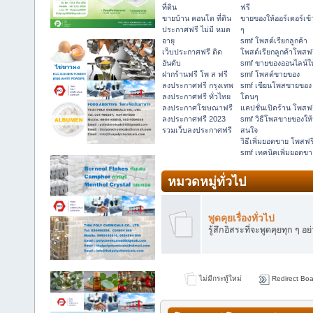
ที่ดิน
ฟรี
ขายบ้าน คอนโด ที่ดิน
ขายของให้ออร์เดอร์เข้
ประกาศฟรี ไม่มี หมด
ๆ
อายุ
smf โพสต์เรียกลูกค้า
เว็บประกาศฟรี ติด
โพสต์เรียกลูกค้าโพสฟ
อันดับ
smf ขายของออนไลน์ให
ฝากร้านฟรี โพ ส ฟรี
smf โพสต์ขายของ
ลงประกาศฟรี กรุงเทพ
smf เขียนโพสขายของ
ลงประกาศฟรี ทั่วไทย
โดนๆ
ลงประกาศโฆษณาฟรี
แคปชั่นเปิดร้าน โพสฟ
ลงประกาศฟรี 2023
smf วิธีโพสขายของให้
รวมเว็บลงประกาศฟรี
สนใจ
วิธีเพิ่มยอดขาย โพสฟร
smf เทคนิคเพิ่มยอดขา
หมวดหมู่ทั่วไป
พูดคุยเรื่องทั่วไป
รู้สึกอิสระที่จะพูดคุยทุก ๆ อย
ไม่มีกระทู้ใหม่
Redirect Boa