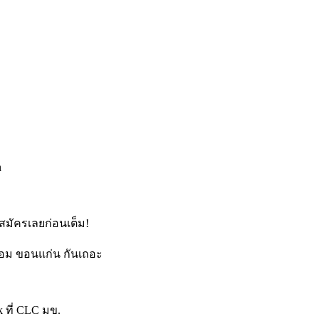
n
 สมัครเลยก่อนเต็ม!
เทอม ขอนแก่น กันเถอะ
 ที่ CLC มข.