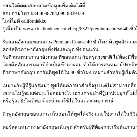
+สนใจติดต่อสอบถามข้อมูลเพิ่มเติมได้ที่
สอบถามโทร 084-4048784,096-8839339
ไลน์ไอดี californiakku
ดูเพิ่มเติม www.clckhonkaen.com/blog/6327/premium-course-40-ชั่
รับสอนอังกฤษขอนแก่น Premium Course 40 ชั่วโมง ติวพูดอังกฤษสำห
คอร์สติวภาษาอังกฤษทั้งฟังและพูด ทึ่ขอนแก่น
รับติวสนทนาภาษาอังกฤษ ที่ขอนแก่น กับครูต่างชาติ ไม่ต้องมีพื้น
โดยมีหลักแกรมม่าที่จำเป็นเข้ามาผสม ทำให้การสนทนามีประสิท
ติวภาษาอังกฤษ การันตีพูดได้ใน 40 ชั่วโมง เหมาะสำหรับผู้เริ่มต้
เหมาะกับผู้ที่รู้แกรมม่า พูดได้แต่ภาษาสำเร็จรูป แต่ไม่สามารถสื่อส
เพราะไม่รู้จะแต่งประโยคอย่างไร เอาแกรมม่าที่รู้มาประยุกต์ไม่เ
หรือรู้แต่ยังไม่ดีพอ ที่จะนำมาใช้ได้ในแต่ละเหตุการณ์
ติวพูดอังกฤษขอนแก่น เน้นสอนให้พูดได้จริง และใช้งานได้ในชีว
คอร์สสนทนาภาษาอังกฤษเน้นพูด สำหรับผู้ที่ต้องการเริ่มต้นภาษา