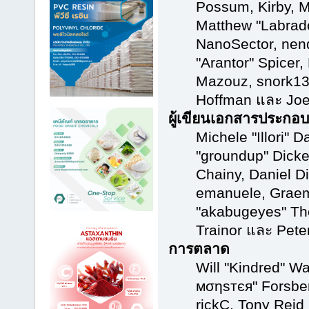
Possum, Kirby, 
Matthew "Labrado
NanoSector, nend
"Arantor" Spicer,
Mazouz, snork13,
Hoffman และ Joe
ผู้เขียนเอกสารประกอบ
Michele "Illori" D
"groundup" Dicke
Chainy, Daniel Di
emanuele, Grae
"akabugeyes" Th
Trainor และ Pet
การตลาด
Will "Kindred" W
мσηѕтєя" Forsber
rickC, Tony Reid