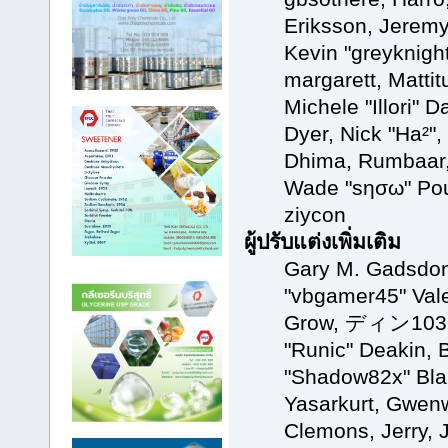
Eriksson, Jeremy
Kevin "greyknight
margarett, Matti
Michele "Illori" D
Dyer, Nick "Ha²",
Dhima, Rumbaar, 
Wade "sησω" Pou
ziycon
ผู้ปรับแต่งเพิ่มเติม
Gary M. Gadsdon
"vbgamer45" Vale
Grow, ディン1031, 
"Runic" Deakin, 
"Shadow82x" Blab
Yasarkurt, Gwenw
Clemons, Jerry, 