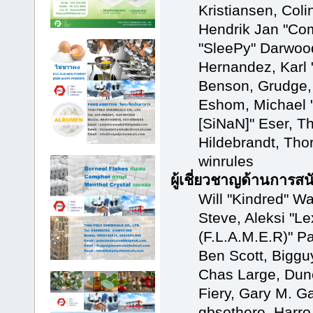
Kristiansen, Col
Hendrik Jan "Com
"SleePy" Darwoo
Hernandez, Karl 
Benson, Grudge,
Eshom, Michael "
[SiNaN]" Eser, T
Hildebrandt, Tho
winrules
ผู้เชี่ยวชาญด้านการสน
Will "Kindred" Wa
Steve, Aleksi "Le
(F.L.A.M.E.R)" Pa
Ben Scott, Biggu
Chas Large, Dun
Fiery, Gary M. G
gbsothere, Harro