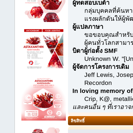
ผู้ทดสอบเบต้า
กลุ่มบุคคลที่ค้นห
แรงผลักดันให้ผู้พั
ผู้แปลภาษา
ขอขอบคุณสำหรับคว
ผู้คนทั่วโลกสามา
บิดาผู้ก่อตั้ง SMF
Unknown W. "[Un
ผู้จัดการโครงการเดิม
Jeff Lewis, Jose
Recordon
In loving memory of
Crip, K@, metal
และคนอื่น ๆ ที่เราอา
ลิขสิทธิ์