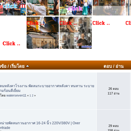
วข้อ
/
เริ่มโดย
ตอบ
/
อ่าน
ดลมหลังคาโรงงาน พัดลมระบายอากาศหลังคา ทนทาน ระบาย
26 ตอบ
มร้อนดีเยี่ยม
117 อ่าน
่มโดย
waterseven11
«
1
2
»
หน่ายพัดลมกวนอากาศ 16-24 นิ้ว 220V/380V | Over
29 ตอบ
ertrade
158 อ่าน