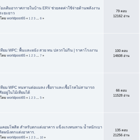
รื่องเติมอากาศภายในบ้าน ERV ช่วยลดค่าใช้จ่ายด้านพลังงาน
79 ตอบ
ระยะยาว
12162 อ่าน
่มโดย
worldpost65
«
1
2
3
...
6
»
้เทียม WPC: พื้นและผนัง สวย ทน ปลวกไม่กิน | ราคาโรงงาน
100 ตอบ
่มโดย
worldpost65
14608 อ่าน
«
1
2
3
...
7
»
้เทียม WPC ทนทานต่อแมลง เชื้อราและเชื้อโรคไม่สามารถ
66 ตอบ
ัยอยู่ในไม้เทียมได้
11528 อ่าน
่มโดย
worldpost65
«
1
2
3
...
5
»
่นคอมโพสิต สำหรับตกแต่งอาคาร แข็งแรงทนทาน น้ำหนักเบา
135 ตอบ
้ติดผนังตกแต่งอาคาร.
21256 อ่าน
่มโดย
worldpost65
«
1
2
3
...
10
»