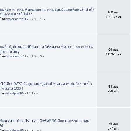
ดลมอุตสาหกรรม พัดลมอุตสาหกรรมติดผนังและพัดลมใบดำตั้ง
160 ตอบ
้นมีหลายขนาดให้เลือก.
19515 อ่าน
่มโดย
waterseven11
«
1
2
3
...
11
»
ดลมยักษ์, พัดลมยักษ์ติดเพดาน ให้ลมแรง ช่วยระบายอากาศใน
68 ตอบ
นที่ขนาดใหญ่
11392 อ่าน
่มโดย
waterseven11
«
1
2
3
...
5
»
้จักไม้เทียม WPC วัสดุตกแต่งยุคใหม่ ทนแดด ทนฝน ไม่บวมน้ำ
58 ตอบ
วกไม่กิน 100%
296 อ่าน
่มโดย
worldpost65
«
1
2
3
4
»
เทียม WPC คืออะไร? เจาะลึกข้อดี วิธีเลือก และราคาล่าสุด
76 ตอบ
26
677 อ่าน
่มโดย
worldpost65
«
1
2
3
...
6
»