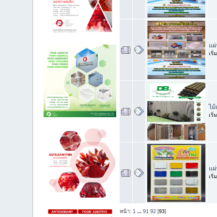
แผ
เริ
ไม
เริ
แผ
เริ
หน้า:
1
...
91
92
[
93
]