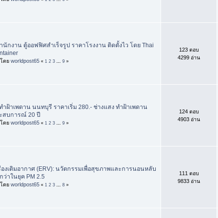
สำนักงาน ตู้ออฟฟิศสำเร็จรูป ราคาโรงงาน ติดตั้งไว โดย Thai
123 ตอบ
ntainer
4299 อ่าน
่มโดย
worldpost65
«
1
2
3
...
9
»
บทำฝ้าเพดาน นนทบุรี ราคาเริ่ม 280.- ช่างแสง ทำฝ้าเพดาน
124 ตอบ
ะสบการณ์ 20 ปี
4903 อ่าน
่มโดย
worldpost65
«
1
2
3
...
9
»
รื่องเติมอากาศ (ERV): นวัตกรรมเพื่อสุขภาพและการนอนหลับ
111 ตอบ
ดีกว่าในยุค PM 2.5
9833 อ่าน
่มโดย
worldpost65
«
1
2
3
...
8
»