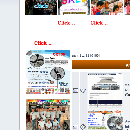
หน้า:
1
...
91
92
[
93
]
หั
พั
ควา
เริ
จำ
Int