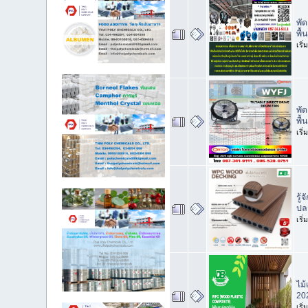
พั
พื
เริ
พั
พื้
เริ
รู
ปล
เริ
ไม้
20
เริ