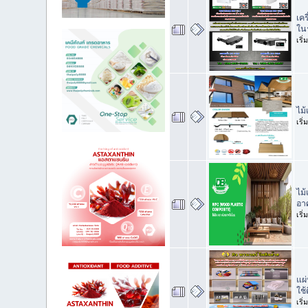
เค
ใน
เริ
ไม
เริ
ไม
อาศ
เริ
แผ
ใช
เริ