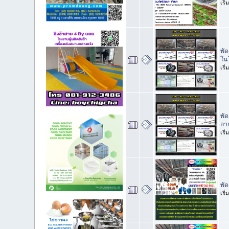
เริ
พั
ใน
เริ
พั
อา
เริ
พั
เริ