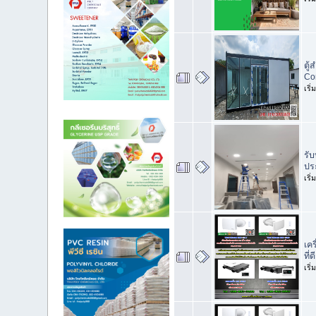
ตู้
Co
เริ
รั
ปร
เริ
เค
ที่
เริ