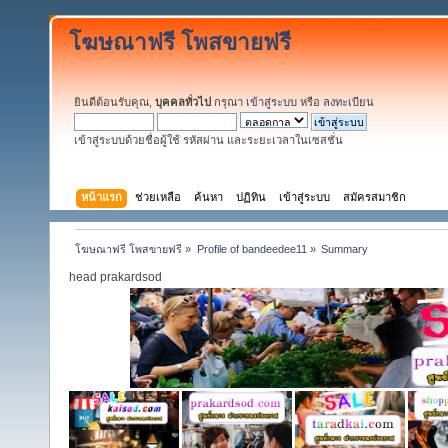
โฆษณาฟรี โพสขายฟรี
ยินดีต้อนรับคุณ,
บุคคลทั่วไป
กรุณา
เข้าสู่ระบบ
หรือ
ลงทะเบียน
เข้าสู่ระบบด้วยชื่อผู้ใช้ รหัสผ่าน และระยะเวลาในเซสชั่น
หน้าแรก
ช่วยเหลือ
ค้นหา
ปฏิทิน
เข้าสู่ระบบ
สมัครสมาชิก
โฆษณาฟรี โพสขายฟรี
»
Profile of bandeedee11
»
Summary
head prakardsod