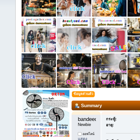
ข้อมูลส่วนตัว
Summary
bandeedee11 
กระทู้:
Newbie
อายุ:
ออฟไลน์
แสดง