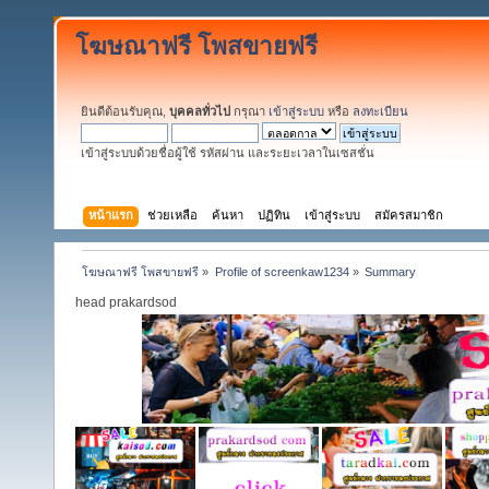
โฆษณาฟรี โพสขายฟรี
ยินดีต้อนรับคุณ,
บุคคลทั่วไป
กรุณา
เข้าสู่ระบบ
หรือ
ลงทะเบียน
เข้าสู่ระบบด้วยชื่อผู้ใช้ รหัสผ่าน และระยะเวลาในเซสชั่น
หน้าแรก
ช่วยเหลือ
ค้นหา
ปฏิทิน
เข้าสู่ระบบ
สมัครสมาชิก
โฆษณาฟรี โพสขายฟรี
»
Profile of screenkaw1234
»
Summary
head prakardsod