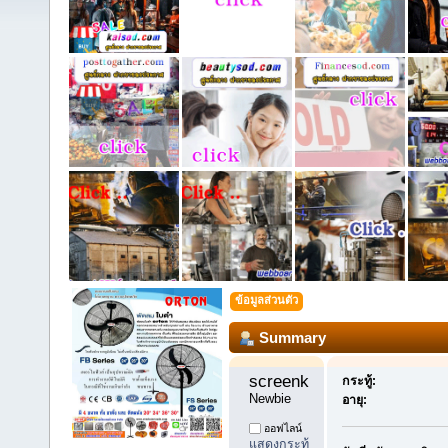
ข้อมูลส่วนตัว
Summary
screenkaw1234 
กระทู้:
Newbie
อายุ:
ออฟไลน์
แสดงกระทู้