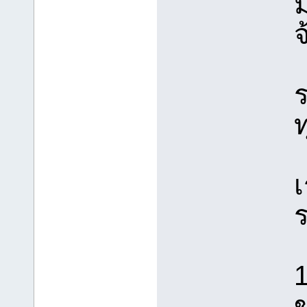
ม
จ
ร
ท
เ
1
ข