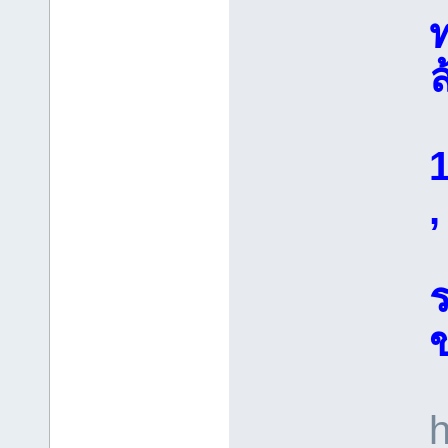
ท
ล
1
,
ร
h