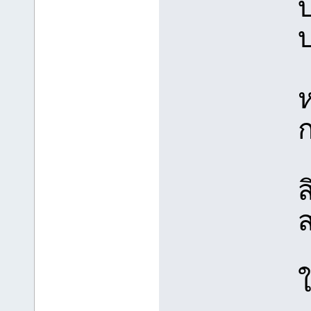
บ
บ
ห
ก
ส
ใ