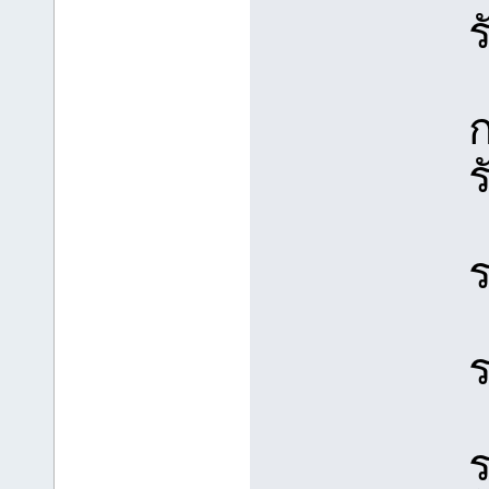
ร
ก
ร
ร
ร
ร