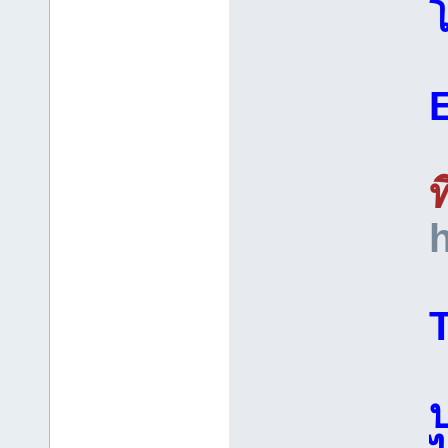
โ
ท
บ