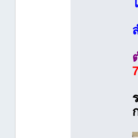
ส
ร
ก