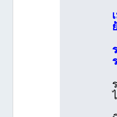
เ
ย
ร
ร
ร
ไ