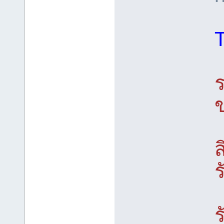
ร
ส
ร