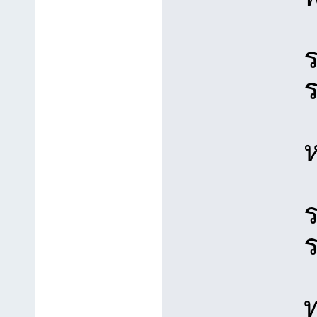
ร
ร
ห
ร
ร