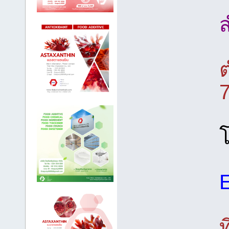
ส
โ
ท