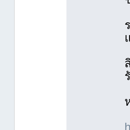
ร
แ
ส
ร
ห
h