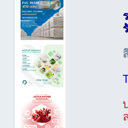
ร
ร
ส
บ
ล