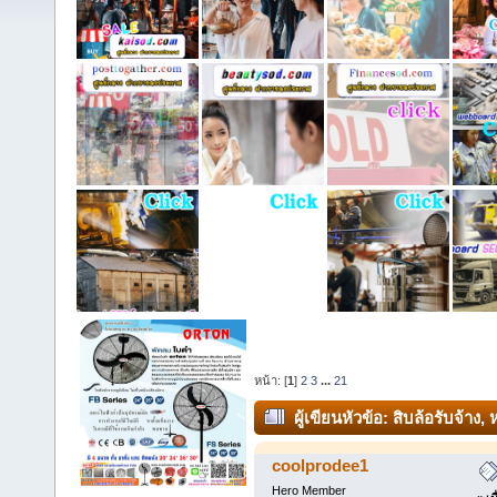
หน้า: [
1
]
2
3
...
21
ผู้เขียน
หัวข้อ: สิบล้อรับจ้าง
coolprodee1
Hero Member