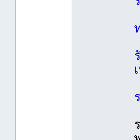
ร
เ
ร
ร
พ