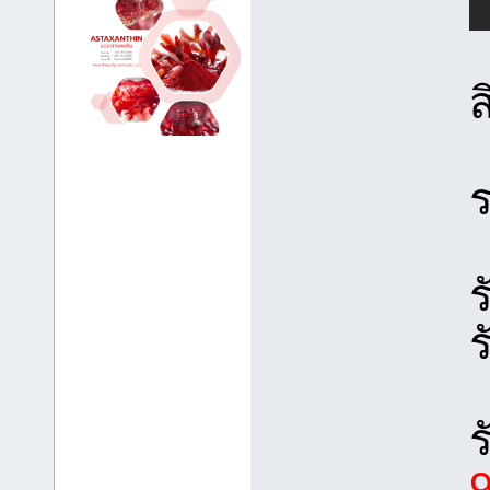
ร
ร
ร