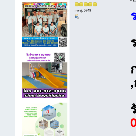
«
เม
กระทู้: 5749
ร
ก
,
ร