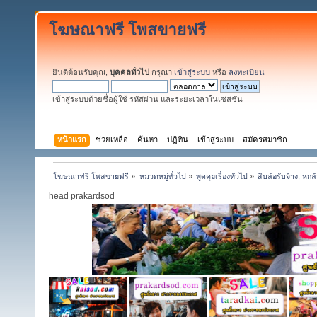
โฆษณาฟรี โพสขายฟรี
ยินดีต้อนรับคุณ,
บุคคลทั่วไป
กรุณา
เข้าสู่ระบบ
หรือ
ลงทะเบียน
เข้าสู่ระบบด้วยชื่อผู้ใช้ รหัสผ่าน และระยะเวลาในเซสชั่น
หน้าแรก
ช่วยเหลือ
ค้นหา
ปฏิทิน
เข้าสู่ระบบ
สมัครสมาชิก
โฆษณาฟรี โพสขายฟรี
»
หมวดหมู่ทั่วไป
»
พูดคุยเรื่องทั่วไป
»
สิบล้อรับจ้าง, หก
head prakardsod