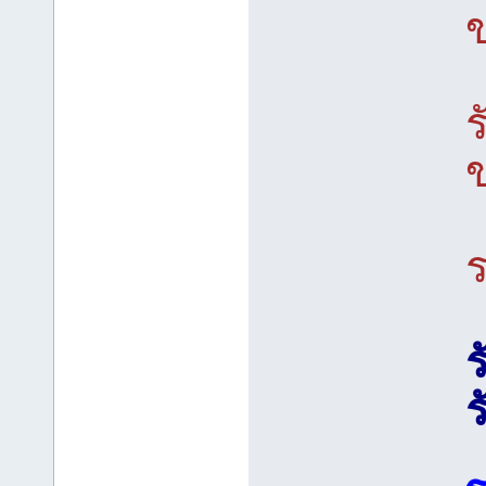
ร
ข
ร
ร