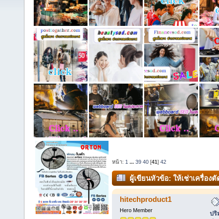
หน้า:
1
...
39
40
[
41
]
42
ผู้เขียน
หัวข้อ: ให้เช่าเครื่
นครปฐม ปทุมธานี โทร 081-71482
hitechproduct1
Hero Member
ปร