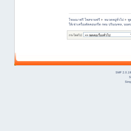
โฆษณาฟรี โพสขายฟรี
»
หมวดหมู่ทั่วไป
»
พู
ให้เช่าเครื่องตัดคอนกรีต กทม ปริมณฑล, นนท
กระโดดไป:
SMF 2.0.1
S
Simp