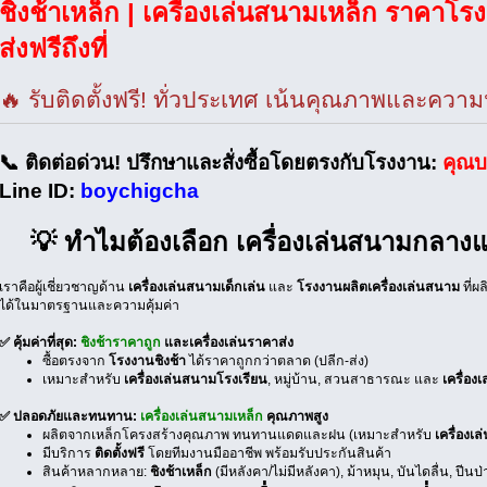
ชิงช้าเหล็ก | เครื่องเล่นสนามเหล็ก ราคาโรง
ส่งฟรีถึงที่
🔥 รับติดตั้งฟรี! ทั่วประเทศ เน้นคุณภาพและควา
📞 ติดต่อด่วน! ปรึกษาและสั่งซื้อโดยตรงกับโรงงาน:
คุณบ
Line ID:
boychigcha
💡 ทำไมต้องเลือก เครื่องเล่นสนามกลางแ
เราคือผู้เชี่ยวชาญด้าน
เครื่องเล่นสนามเด็กเล่น
และ
โรงงานผลิตเครื่องเล่นสนาม
ที่ผ
ได้ในมาตรฐานและความคุ้มค่า
✅ คุ้มค่าที่สุด:
ชิงช้าราคาถูก
และเครื่องเล่นราคาส่ง
ซื้อตรงจาก
โรงงานชิงช้า
ได้ราคาถูกกว่าตลาด (ปลีก-ส่ง)
เหมาะสำหรับ
เครื่องเล่นสนามโรงเรียน
, หมู่บ้าน, สวนสาธารณะ และ
เครื่อ
✅ ปลอดภัยและทนทาน:
เครื่องเล่นสนามเหล็ก
คุณภาพสูง
ผลิตจากเหล็กโครงสร้างคุณภาพ ทนทานแดดและฝน (เหมาะสำหรับ
เครื่องเ
มีบริการ
ติดตั้งฟรี
โดยทีมงานมืออาชีพ พร้อมรับประกันสินค้า
สินค้าหลากหลาย:
ชิงช้าเหล็ก
(มีหลังคา/ไม่มีหลังคา), ม้าหมุน, บันไดลื่น, ปีนป