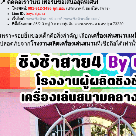
📍 ติดต่อเราวันนี้ เพื่อรับข้อเสนอสุดพิเศษ!
โทรศัพท์:
081-912-3486 คุณบอย
(ปรึกษาฟรี, ยินดีให้บริการ)
Line ID:
boychigcha
เว็บไซต์:
www.ชิงช้าสาย4.com/
|
www.ชิงช้าเหล็ก.com/
ที่ตั้งโรงงาน:
85/2-3 หมู่ 9 ต.กระทุ่มล้ม อ.สามพราน จ.นครปฐม 73220
เพราะรอยยิ้มของเด็กคือสิ่งสำคัญ เลือก
เครื่องเล่นสนามเหล
ปลอดภัยจาก
โรงงานผลิตเครื่องเล่นสนาม
ที่เชื่อถือได้เท่านั