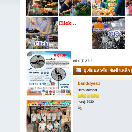
หน้า: [
1
]
2
3
4
ผู้เขียน
หัวข้อ: ชิงช้าเหล็
banddyes1
Hero Member
กระทู้: 7930