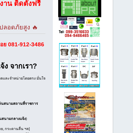
งาน ติดตั้งฟรี
มปลอดภัยสูง 🔥
อย 081-912-3486
จ้ง จากเรา?
ลิตและจำหน่ายโดยตรง มั่นใจ
งเล่นสนามสถานที่ราชการ
ล่นสนามกลางแจ้ง
)
่าย, กระดานลื่น ฯล]