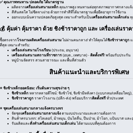
✅ คุณภาพทนทาน ปลอดภัย ได้มาตรฐาน
ผลิตจาก
เครื่องเล่นสนามเหล็ก
คุณภาพสูง ทนทานต่อทุกสภาพอากาศกลางแจ้
สีสันสดใส ไม่ซีดจางง่าย ด้วยการทำสีที่ได้มาตรฐานเพื่อยืดอายุการใช้งาน
ออกแบบเน้นความปลอดภัยสูงสุด เหมาะสำหรับเป็น
เครื่องเล่นสนามเด็กเล่น
ทุ
💰 คุ้มค่า คุ้มราคา ด้วย ชิงช้าราคาถูก และ เครื่องเล่นราค
ซื้อตรงจาก
โรงงานผลิตเครื่องเล่นสนาม
ไม่ผ่านคนกลาง! ทำให้คุณได้
ชิงช้าราคาถูก
แ
ที่สุด เหมาะสำหรับ:
เครื่องเล่นสนามโรงเรียน
(ประถม, อนุบาล)
เครื่องเล่นสนามสถานที่ราชการ
(อบต., เทศบาล) -
ติดตั้งฟรี
! พร้อมรับประกัน
หมู่บ้านจัดสรร สวนสาธารณะ และพื้นที่ส่วนตัว
สินค้าแนะนำและบริการพิเศษ
⭐ ชิงช้าเหล็กยอดนิยม: เริ่มต้นความสุขง่าย ๆ
ชิงช้าเหล็ก
หลากหลายดีไซน์: ชิงช้าโซ่, ชิงช้ามีหลังคา (แบบกลม/เหลี่ยมใหญ่), ชิ
ชิงช้าราคาถูก
ราคาโรงงาน (ปลีก-ส่ง) พร้อมบริการ
ติดตั้งฟรี
ทั่วประเทศ
⭐ ชุดเครื่องเล่นสนามกลางแจ้งครบวงจร
จัดชุด
เครื่องเล่นสนามกลางแจ้ง
ตามงบประมาณและความต้องการ
สินค้าครบวงจร: สไลเดอร์, ม้าหมุน, บันไดลื่น, ปีนป่าย, ม้าโยก, แป้นบาส และอ
รับผลิตและ
สั่งทำเครื่องเล่นสนามเด็กเล่น
ได้ตามแบบที่คุณต้องการ