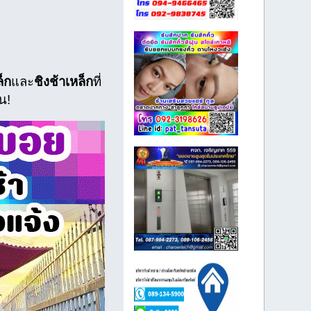
็ก
และ
ชิงช้าเหล็ก
ที่
้น!