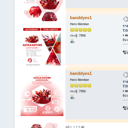
banddyes1
Hero Member
ราค
T:0
«
ตอ
กระทู้: 7956
ธัน
ข
banddyes1
Hero Member
ราค
T:0
«
ตอ
กระทู้: 7956
ธัน
ข
หน้า:
1
2
3
[
4
]