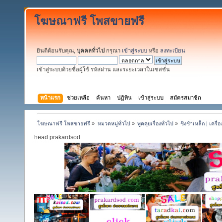
โฆษณาฟรี โพสขายฟรี
ยินดีต้อนรับคุณ,
บุคคลทั่วไป
กรุณา
เข้าสู่ระบบ
หรือ
ลงทะเบียน
เข้าสู่ระบบด้วยชื่อผู้ใช้ รหัสผ่าน และระยะเวลาในเซสชั่น
หน้าแรก
ช่วยเหลือ
ค้นหา
ปฏิทิน
เข้าสู่ระบบ
สมัครสมาชิก
โฆษณาฟรี โพสขายฟรี
»
หมวดหมู่ทั่วไป
»
พูดคุยเรื่องทั่วไป
»
ชิงช้าเหล็ก | เคร
head prakardsod