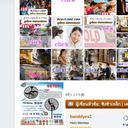
หน้า:
1
2
3
[
4
]
ผู้เขียน
หัวข้อ: ชิงช้าเหล็ก | 
T:081-912-3486 คุณบอย (อ่าน 10
banddyes1
Hero Member
ราค