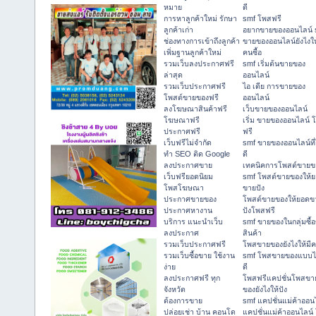
หมาย
ดี
การหาลูกค้าใหม่ รักษา
smf โพสฟรี
ลูกค้าเก่า
อยากขายของออนไลน์ 
ช่องทางการเข้าถึงลูกค้า
ขายของออนไลน์ยังไงให
เพิ่มฐานลูกค้าใหม่
คนซื้อ
รวมเว็บลงประกาศฟรี
smf เริ่มต้นขายของ
ล่าสุด
ออนไลน์
รวมเว็บประกาศฟรี
ไอ เดีย การขายของ
โพสต์ขายของฟรี
ออนไลน์
ลงโฆษณาสินค้าฟรี
เว็บขายของออนไลน์
โฆษณาฟรี
เริ่ม ขายของออนไลน์ 
ประกาศฟรี
ฟรี
เว็บฟรีไม่จำกัด
smf ขายของออนไลน์ที
ทำ SEO ติด Google
ดี
ลงประกาศขาย
เทคนิคการโพสต์ขายข
เว็บฟรียอดนิยม
smf โพสต์ขายของให้
โพสโฆษณา
ขายปัง
ประกาศขายของ
โพสต์ขายของให้ยอดข
ประกาศหางาน
ปังโพสฟรี
บริการ แนะนำเว็บ
smf ขายของในกลุ่มซื้
ลงประกาศ
สินค้า
รวมเว็บประกาศฟรี
โพสขายของยังไงให้มีค
รวมเว็บซื้อขาย ใช้งาน
smf โพสขายของแบบ
ง่าย
ดี
ลงประกาศฟรี ทุก
โพสฟรีแคปชั่นโพสขา
จังหวัด
ของยังไงให้ปัง
ต้องการขาย
smf แคปชั่นแม่ค้าออน
ปล่อยเช่า บ้าน คอนโด
แคปชั่นแม่ค้าออนไลน์