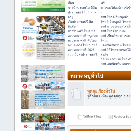
ที่ดิน
ฟรี
ขายบ้าน คอนโด ที่ดิน
ขายของให้ออร์เดอร์เข้
ประกาศฟรี ไม่มี หมด
ๆ
อายุ
smf โพสต์เรียกลูกค้า
เว็บประกาศฟรี ติด
โพสต์เรียกลูกค้าโพสฟ
อันดับ
smf ขายของออนไลน์ให
ฝากร้านฟรี โพ ส ฟรี
smf โพสต์ขายของ
ลงประกาศฟรี กรุงเทพ
smf เขียนโพสขายของ
ลงประกาศฟรี ทั่วไทย
โดนๆ
ลงประกาศโฆษณาฟรี
แคปชั่นเปิดร้าน โพสฟ
ลงประกาศฟรี 2023
smf วิธีโพสขายของให้
รวมเว็บลงประกาศฟรี
สนใจ
วิธีเพิ่มยอดขาย โพสฟร
smf เทคนิคเพิ่มยอดขา
หมวดหมู่ทั่วไป
พูดคุยเรื่องทั่วไป
รู้สึกอิสระที่จะพูดคุยทุก ๆ อย
ไม่มีกระทู้ใหม่
Redirect Boa