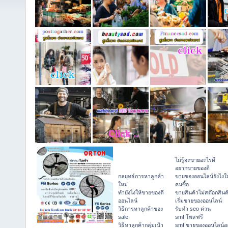
ไม่รู้จะขายอะไรดี
อยากขายของดี
กลยุทธ์การหาลูกค้า
ขายของออนไลน์ยังไงให
ใหม่
คนซื้อ
ทํายังไงให้ขายของดี
ขายสินค้าไม่สต๊อกสินค
ออนไลน์
เริ่มขายของออนไลน์
วิธีการหาลูกค้าของ
รับทำ seo ด่วน
sale
smf โพสฟรี
วิธีหาลูกค้ากลุ่มเป้า
smf ขายของออนไลน์อ