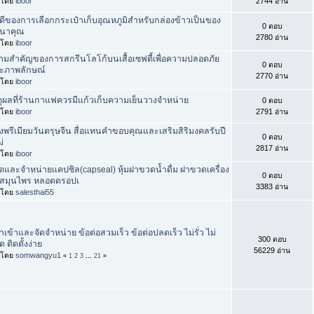
่มโดย
iboor
2744 อ่าน
อดีของการเลือกกระเป๋าเก็บอุณหภูมิสำหรับกล่องข้าวเป็นของ
0 ตอบ
นาคุณ
2780 อ่าน
่มโดย
iboor
ามสำคัญของการสกรีนโลโก้บนเสื้อเซฟตี้เพื่อความปลอดภัย
0 ตอบ
ะภาพลักษณ์
2770 อ่าน
่มโดย
iboor
ตุผลที่ร้านกาแฟควรมีแก้วเก็บความเย็นวางจำหน่าย
0 ตอบ
่มโดย
iboor
2791 อ่าน
งพรีเมียมวันตรุษจีน สื่อแทนคำขอบคุณและเสริมสิริมงคลรับปี
0 ตอบ
่
2817 อ่าน
่มโดย
iboor
ิตและจำหน่ายแคปซิล(capseal) หุ้มฝาขวดน้ำดื่ม ฝาขวดเครื่อง
0 ตอบ
่มสมุนไพร หลอดดรอปเ
3383 อ่าน
่มโดย
salesthai55
นำเข้าและจัดจำหน่าย ข้อต่อสวมเร็ว ข้อต่อปลดเร็ว ไม่รั่ว ไม่
300 ตอบ
ด ติดตั้งง่าย
56229 อ่าน
่มโดย
somwangyu1
«
1
2
3
...
21
»