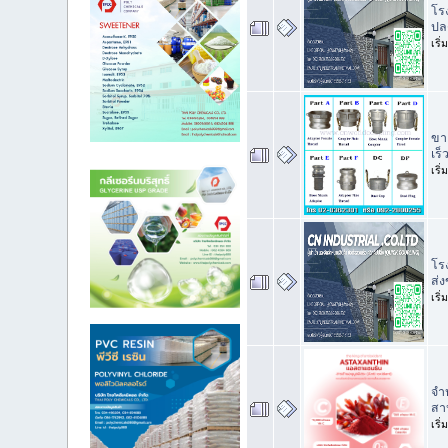
โร
ปล
เริ
ขา
เร็
เริ
โร
ส่
เริ
จำ
สา
เริ