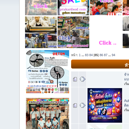
หน้า:
1
...
83
84
[
85
]
86
87
...
94
หั
จำห
แบ
เริ
Aut
ติ
เริ