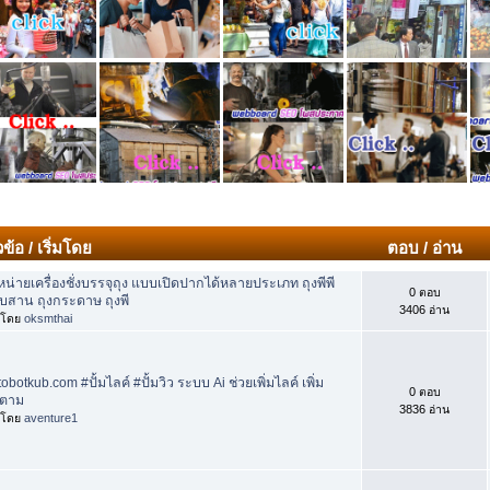
วข้อ
/
เริ่มโดย
ตอบ
/
อ่าน
น่ายเครื่องชั่งบรรจุถุง แบบเปิดปากได้หลายประเภท ถุงพีพี
0 ตอบ
บสาน ถุงกระดาษ ถุงพี
3406 อ่าน
่มโดย
oksmthai
obotkub.com #ปั้มไลค์ #ปั้มวิว ระบบ Ai ช่วยเพิ่มไลค์ เพิ่ม
0 ตอบ
ดตาม
3836 อ่าน
่มโดย
aventure1