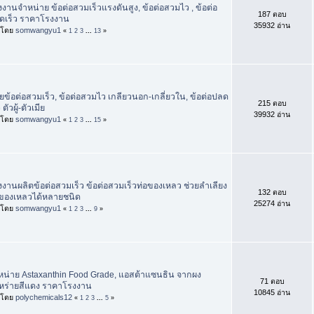
งงานจำหน่าย ข้อต่อสวมเร็วแรงดันสูง, ข้อต่อสวมไว , ข้อต่อ
187 ตอบ
ดเร็ว ราคาโรงงาน
35932 อ่าน
่มโดย
somwangyu1
«
1
2
3
...
13
»
ยข้อต่อสวมเร็ว, ข้อต่อสวมไว เกลียวนอก-เกลี่ยวใน, ข้อต่อปลด
215 ตอบ
ว ตัวผู้-ตัวเมีย
39932 อ่าน
่มโดย
somwangyu1
«
1
2
3
...
15
»
งงานผลิตข้อต่อสวมเร็ว ข้อต่อสวมเร็วท่อของเหลว ช่วยลำเลียง
132 ตอบ
งของเหลวได้หลายชนิด
25274 อ่าน
่มโดย
somwangyu1
«
1
2
3
...
9
»
หน่าย Astaxanthin Food Grade, แอสต้าแซนธิน จากผง
71 ตอบ
หร่ายสีแดง ราคาโรงงาน
10845 อ่าน
่มโดย
polychemicals12
«
1
2
3
...
5
»