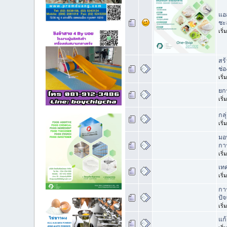
แอ
ชะ
เริ
สร
ช่อ
เริ
ยก
เริ
กล
เริ
มอ
การ
เริ
เทค
เริ
กา
ปัจ
เริ
แก