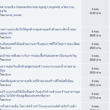
สตาแซนธิน Astaxanthin Anti-Aging Longevity นวัตกรรม
0 ตอบ
ลอวัย
3130 อ่าน
่มโดย
barati_baratie
้างความประทับใจให้ลูกค้ากลุ่มครอบครัวด้วยกระติกน้ำสอง
0 ตอบ
งสุดน่ารัก
2825 อ่าน
่มโดย
iboor
ระดับของพรีเมียมด้วยงานสกรีนคุณภาพที่ใส่ใจทุกรายละเอียด
0 ตอบ
่มโดย
iboor
2823 อ่าน
ุ่มเป้าหมายที่เหมาะกับการมอบเสื้อกันฝนพกพาเป็นของขวัญ
0 ตอบ
่มโดย
iboor
2818 อ่าน
บความสุขวันเด็กด้วยชุดกล่องข้าวและกระบอกน้ำลวดลาย
0 ตอบ
์ตูน
2815 อ่าน
่มโดย
iboor
นิคเพิ่มมูลค่าอาหารเดลิเวอรี่ด้วยกล่องข้าวดีไซน์พรีเมียม
0 ตอบ
่มโดย
iboor
2811 อ่าน
รสร้างแบรนด์ให้เป็นที่จดจำในธุรกิจร้านค้าและร้านอาหารยุค
0 ตอบ
จุบัน ไม่ได้จำกัดอยู่เพียงแค่รสชาติอาหา
2773 อ่าน
่มโดย
iboor
้วเก็บความเย็น โอกาสสร้างกำไรและแบรนด์สำหรับร้านค้า
0 ตอบ