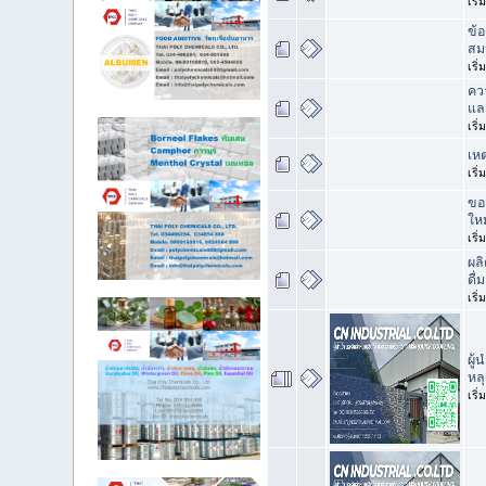
เริ
ข้
สม
เริ
คว
แล
เริ
เห
เริ
ขอ
ใหม
เริ
ผล
ดื
เริ
ผู้
หลุ
เริ