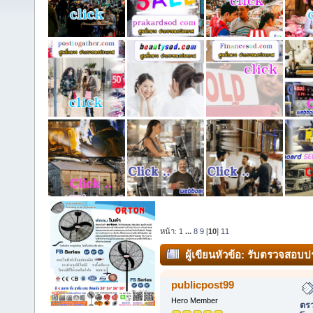
หน้า:
1
...
8
9
[
10
]
11
ผู้เขียน
หัวข้อ: รับตรวจสอบปร
โทรสอบถาม 083-789-9883. (อ่าน
publicpost99
Hero Member
ตรว