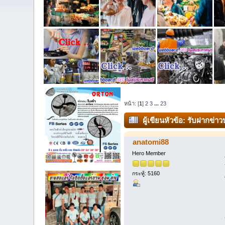
หน้า: [
1
]
2
3
...
23
ผู้เขียน
หัวข้อ: รับฝากข่า
anatomi88
Hero Member
กระทู้: 5160