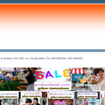
ะชาสัมพันธ์ เสริม SEO และ ติด Backlinks โทร 099-0564294, 094-9466465