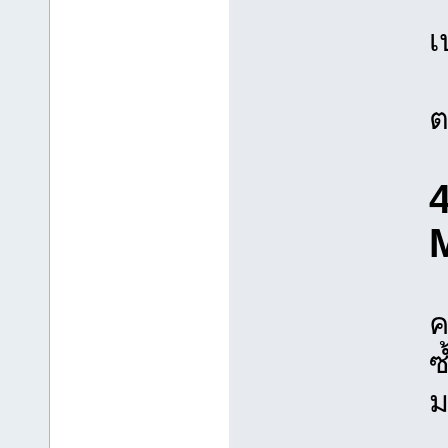
เ
ต
ค
ซ
ม