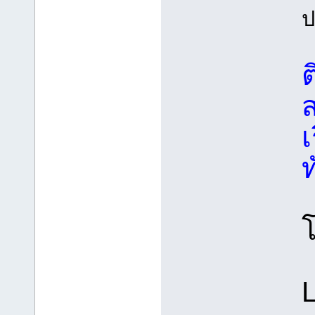
ป
ต
ท
L