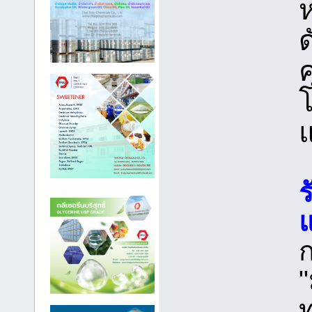
ด
โ
แ
ร
ก
"
ท