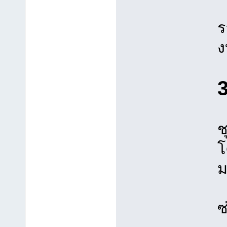
ร
ง
3
ช
โ
ม
ซ