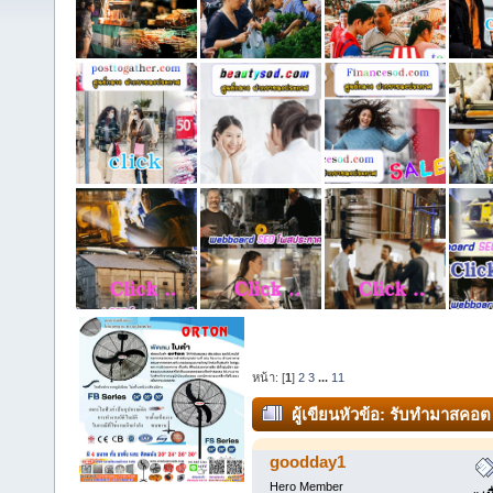
หน้า: [
1
]
2
3
...
11
ผู้เขียน
หัวข้อ: รับทำมาสคอต 
goodday1
Hero Member