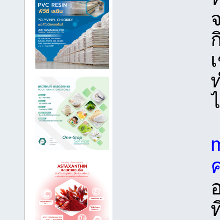
จ
ก
เ
ไ
m
ท