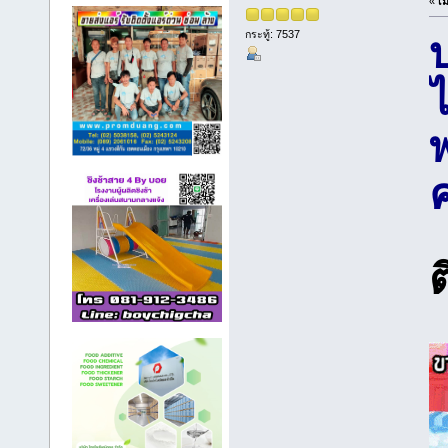
«
เม
กระทู้: 7537