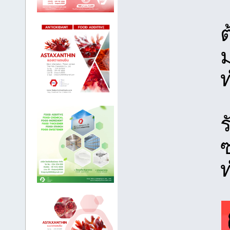
ต
ร
ท