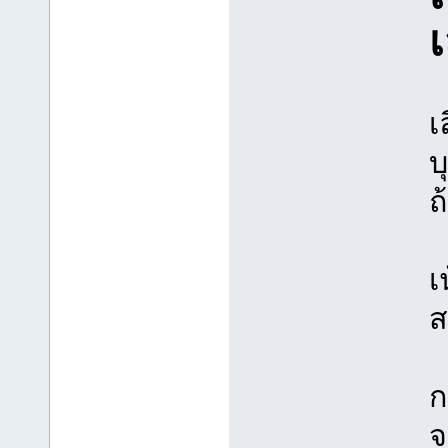
เ
เ
บ
ถ
เ
ส
ก
จ