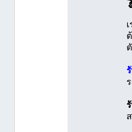
เ
ต
ต
ร
ร
ร
ส