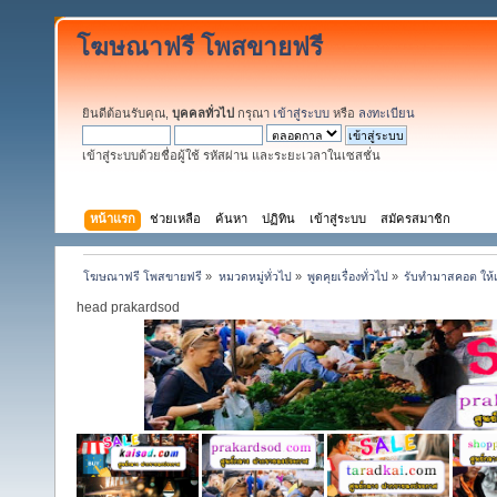
โฆษณาฟรี โพสขายฟรี
ยินดีต้อนรับคุณ,
บุคคลทั่วไป
กรุณา
เข้าสู่ระบบ
หรือ
ลงทะเบียน
เข้าสู่ระบบด้วยชื่อผู้ใช้ รหัสผ่าน และระยะเวลาในเซสชั่น
หน้าแรก
ช่วยเหลือ
ค้นหา
ปฏิทิน
เข้าสู่ระบบ
สมัครสมาชิก
โฆษณาฟรี โพสขายฟรี
»
หมวดหมู่ทั่วไป
»
พูดคุยเรื่องทั่วไป
»
รับทำมาสคอต ให้
head prakardsod