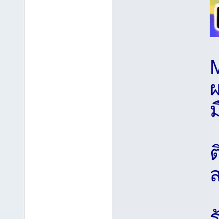
ผ
ม
ส