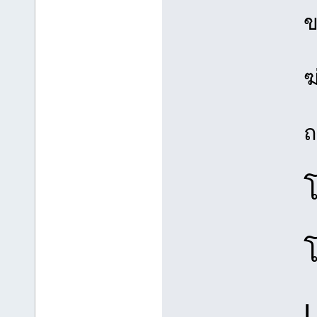
ข
ฆ
ถ
L