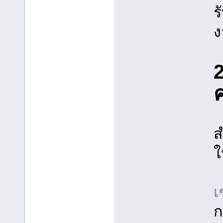
ร
ง
ส
ใ
เ
ก