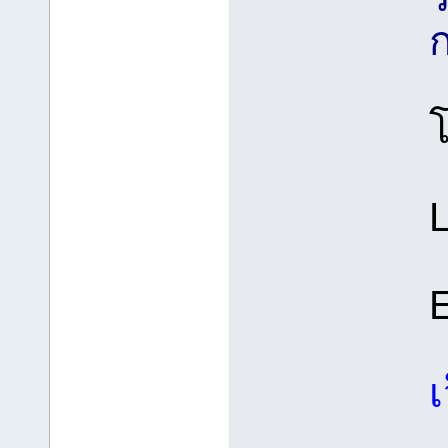
ก
E
เ