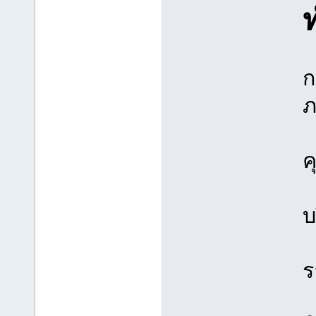
ก
ภ
ค
บ
ร