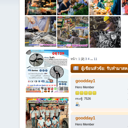
หน้า:
1
[
2
]
3
4
...
11
ผู้เขียน
หัวข้อ: รับทำมาสค
ครั้ง)
goodday1
Hero Member
กระทู้: 7526
goodday1
Hero Member