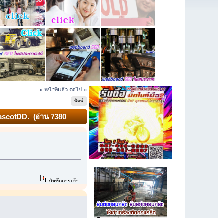
« หน้าที่แล้ว
ต่อไป »
พิมพ์
MascotDD. (อ่าน 7380
บันทึกการเข้า