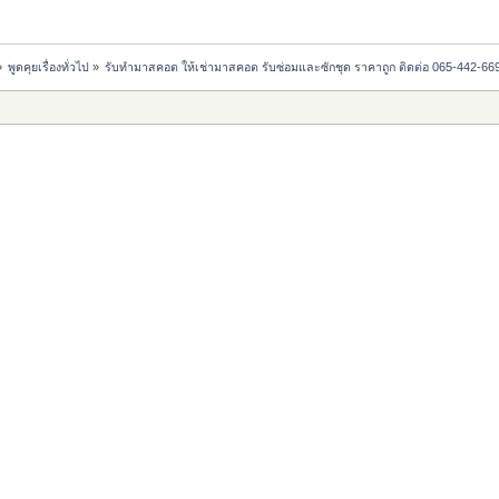
»
พูดคุยเรื่องทั่วไป
»
รับทำมาสคอต ให้เช่ามาสคอต รับซ่อมและซักชุด ราคาถูก ติดต่อ 065-442-6