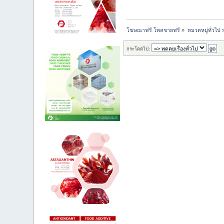
โฆษณาฟรี โพสขายฟรี
»
หมวดหมู่ทั่วไป
กระโดดไป: