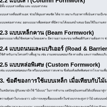
2.2 แบบเสา (Column Formwork)
มีทั้ง แบบเสาเหลี่ยม และ แบบเสากลม
แบบเสาเหลี่ยม/ตัวแอล: ช่วยให้มุมเสาคมชัด ได้ฉาก เหมาะกับอาคารที่เน้นความเป๊ะ
แบบหล่อเสากลม: ออกแบบมาเพื่อหล่อเสาที่มีความโค้งมนสม่ำเสมอ นิยมใช้ในงาน
2.3 แบบเหล็กคาน (Beam Formwork)
ออกแบบมาเพื่อใช้หล่อคานโดยเฉพาะ มีความยาวและขนาดที่พอดีกับความต้องการ ช่วย
2.4 แบบถนนและแบริเออร์ (Road & Barrie
ใช้สำหรับงานโครงสร้างพื้นฐาน เช่น งานเทถนนคอนกรีต ทางเดิน และการผลิตแบริเออ
2.5 แบบหล่อพิเศษ (Custom Formwork)
เช่น แบบหล่อท่อคอนกรีต หรือแบบหล่อราวสะพาน ซึ่งต้องสั่งผลิตพิเศษจากโรงงานเพ
3. ข้อดีของการใช้แบบเหล็ก เมื่อเทียบกับไม
ในสมัยก่อน ผู้รับเหมามักใช้ "ไม้แบบ" ในการทำงาน แต่ปัจจุบันเทรนด์ได้เปลี่ยนมาสู่กา
ความคุ้มค่าในระยะยาว: แม้การลงทุนซื้อแบบเหล็กในช่วงแรกจะสูงกว่าไม้ แต่แบบเหล็ก
ประหยัดเวลาและแรงงาน: แบบเหล็กถูกออกแบบมาให้ประกอบและถอดได้ง่าย (Easy 