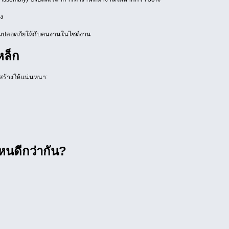
ง
วามปลอดภัยให้กับคนงานในไซต์งาน
หล็ก
งสร้างให้แน่นหนา:
ไหนดีกว่ากัน?