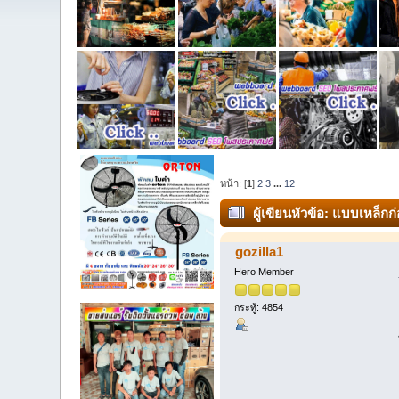
หน้า: [
1
]
2
3
...
12
ผู้เขียน
หัวข้อ: แบบเหล็กก่
gozilla1
Hero Member
กระทู้: 4854