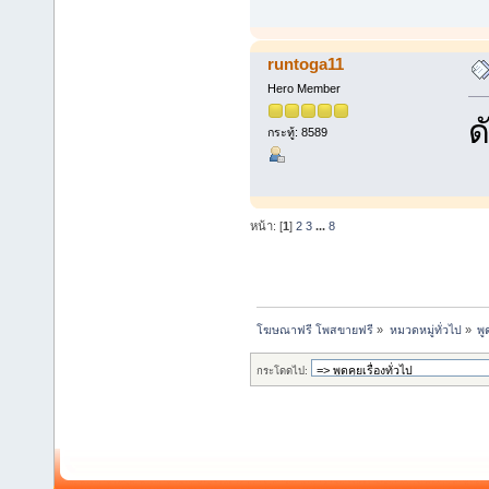
runtoga11
Hero Member
ด
กระทู้: 8589
หน้า: [
1
]
2
3
...
8
โฆษณาฟรี โพสขายฟรี
»
หมวดหมู่ทั่วไป
»
พู
กระโดดไป: