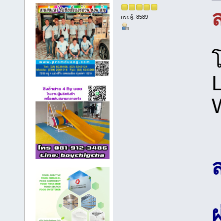
ส
กระทู้: 8589
โ
ส