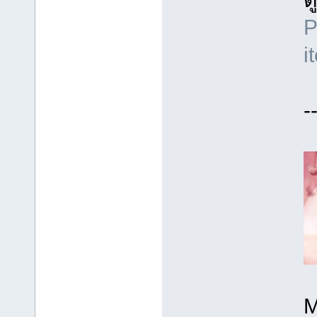
i
-
M