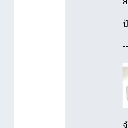
ส
ป
-
จ