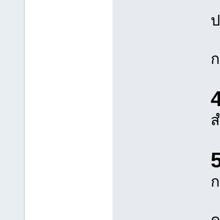
ป
ก
ส
ก
ด