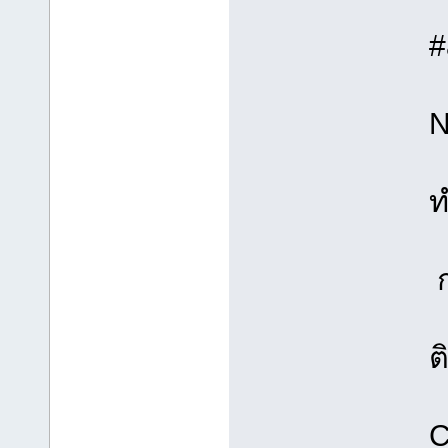
#
N
ท
ก
ต
C