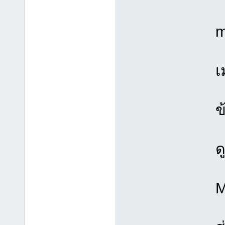
m
ข
ด
M