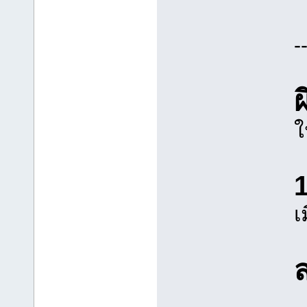
-
ใ
1
เ
ส