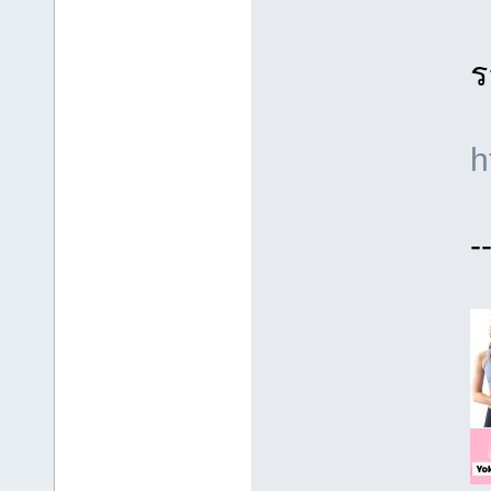
ร
h
-