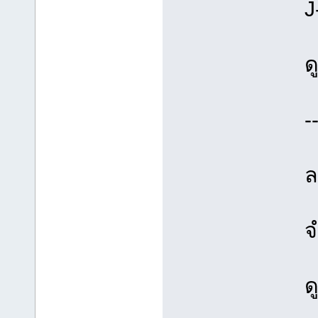
J
ด
-
ล
จ
ด