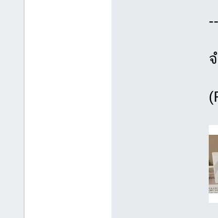
-
จ
(