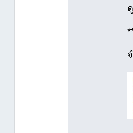
ด
*
จ