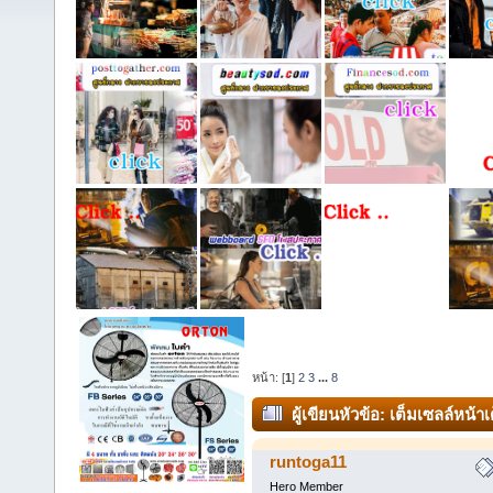
หน้า: [
1
]
2
3
...
8
ผู้เขียน
หัวข้อ: เต็มเซลล์หน้
runtoga11
Hero Member