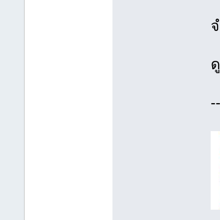
จ
ด
-