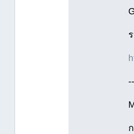
G
ร
h
-
M
ก