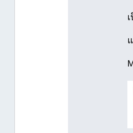
เ
แ
M