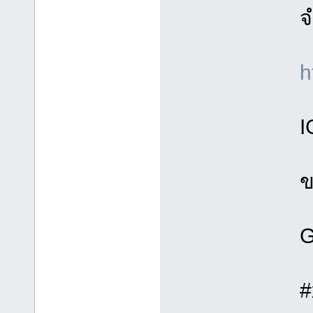
จ
h
I
ข
G
#