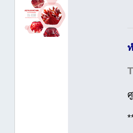
ท
T
ศ
*