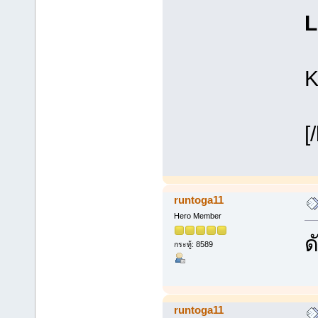
L
K
[/
runtoga11
Hero Member
ด
กระทู้: 8589
runtoga11