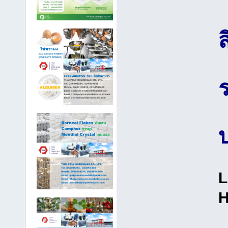
ร
บ
L
H