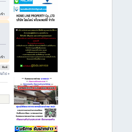
เข้า
เข้า
พิมพ์
ต่อไป »