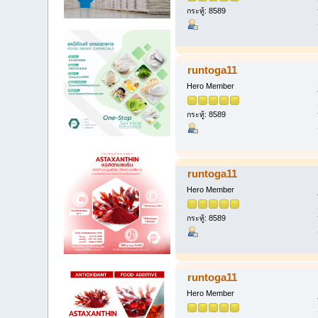
กระทู้: 8589
runtoga11
Hero Member
กระทู้: 8589
runtoga11
Hero Member
กระทู้: 8589
runtoga11
Hero Member