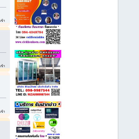
เข้า
เข้า
เข้า