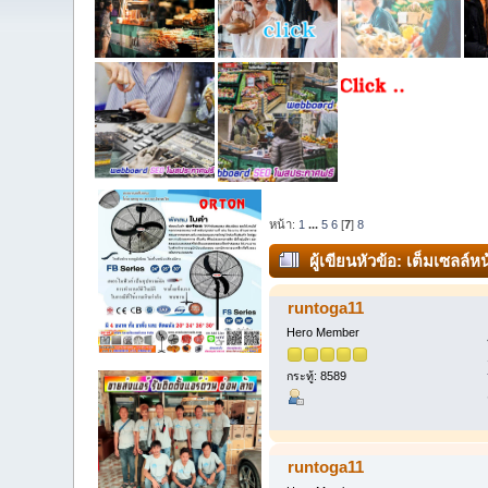
หน้า:
1
...
5
6
[
7
]
8
ผู้เขียน
หัวข้อ: เต็มเซลล์ห
runtoga11
Hero Member
กระทู้: 8589
runtoga11