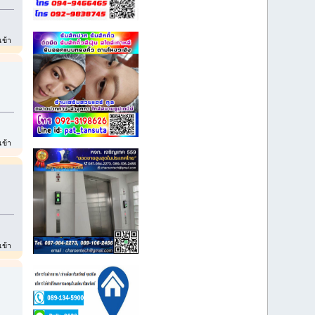
เข้า
เข้า
เข้า