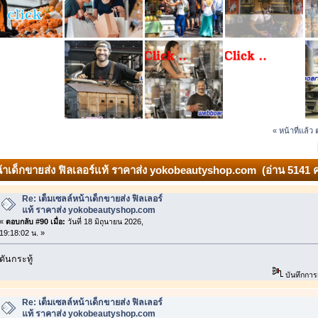
« หน้าที่แล้ว
น้าเด็กขายส่ง ฟิลเลอร์แท้ ราคาส่ง yokobeautyshop.com (อ่าน 5141 คร
Re: เต็มเซลล์หน้าเด็กขายส่ง ฟิลเลอร์
แท้ ราคาส่ง yokobeautyshop.com
«
ตอบกลับ #90 เมื่อ:
วันที่ 18 มิถุนายน 2026,
19:18:02 น. »
ดันกระทู้
บันทึกการ
Re: เต็มเซลล์หน้าเด็กขายส่ง ฟิลเลอร์
แท้ ราคาส่ง yokobeautyshop.com