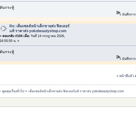
ดันกระทู้
บันทึกการ
Re: เต็มเซลล์หน้าเด็กขายส่ง ฟิลเลอร์
แท้ ราคาส่ง yokobeautyshop.com
«
ตอบกลับ #104 เมื่อ:
วันที่ 14 กรกฎาคม 2026,
16:55:55 น. »
ดันกระทู้
บันทึกการ
« หน้าที่แล้ว
»
พูดคุยเรื่องทั่วไป
»
เต็มเซลล์หน้าเด็กขายส่ง ฟิลเลอร์แท้ ราคาส่ง yokobeautyshop.com