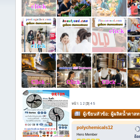
หน้า:
1
2
[
3
]
4
5
ผู้เขียน
หัวข้อ: ผู้ผลิตน้ำตา
White Sugar, Cane Sugar ราคาส่
polychemicals12
Hero Member
อ้อ