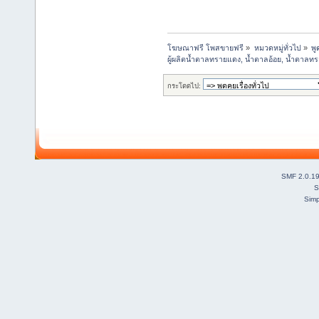
โฆษณาฟรี โพสขายฟรี
»
หมวดหมู่ทั่วไป
»
พู
ผู้ผลิตน้ำตาลทรายแดง, น้ำตาลอ้อย, น้ำตาลท
กระโดดไป:
SMF 2.0.1
S
Simp