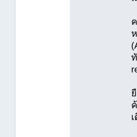
ค
ห
(
ท
r
ย
ค
เ