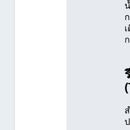
น
ก
เ
ก
ร
(
ส
ป