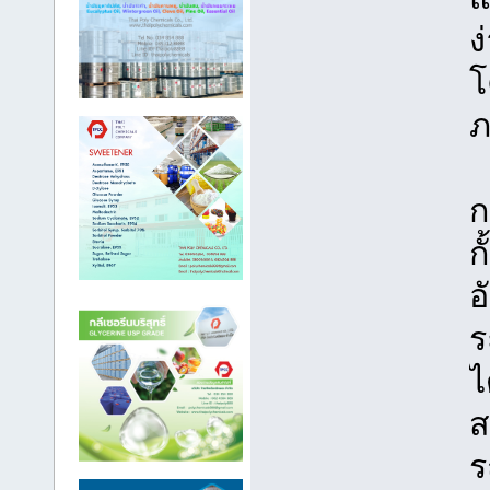
ง
โ
ภ
ก
ก
อ
ร
ไ
ส
ร