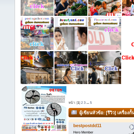
หน้า: [
1
]
2
3
...
5
ผู้เขียน
หัวข้อ: [รีวิว] เครื่อง
bestpostdd11
Hero Member