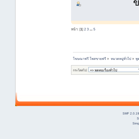
ข
หน้า: [
1
]
2
3
...
5
โฆษณาฟรี โพสขายฟรี
»
หมวดหมู่ทั่วไป
»
พู
กระโดดไป:
SMF 2.0.1
S
Simp