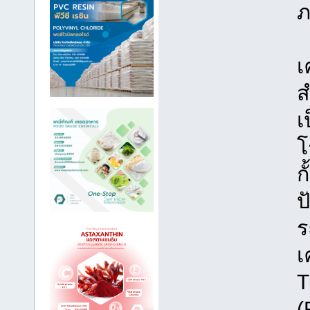
ภ
เ
ส
เ
โ
ก
ป
ร
เ
T
(