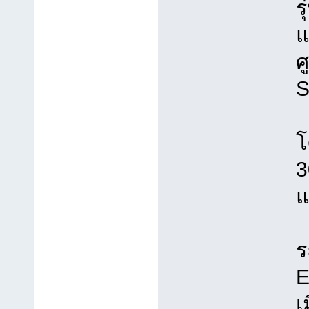
ร
แ
ศ
S
โ
3
แ
ร
E
เ