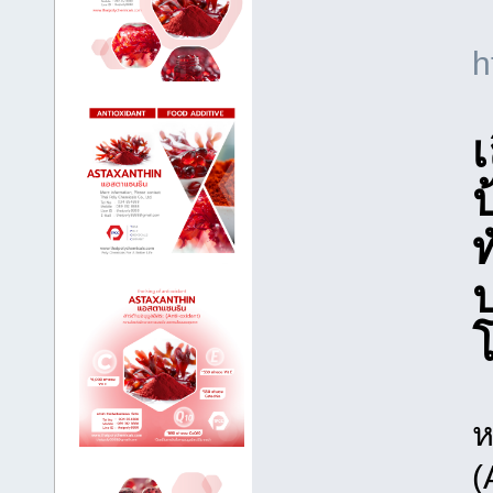
h
เ
ป
ห
(