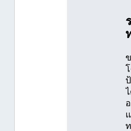
ร
ข
โ
ป
ไ
อ
แ
ท