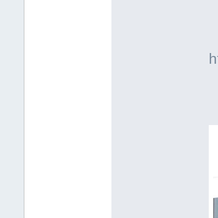
โ
L
h
เ