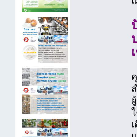
แ
เ
ค
ส
ผ
ใ
เ
แ