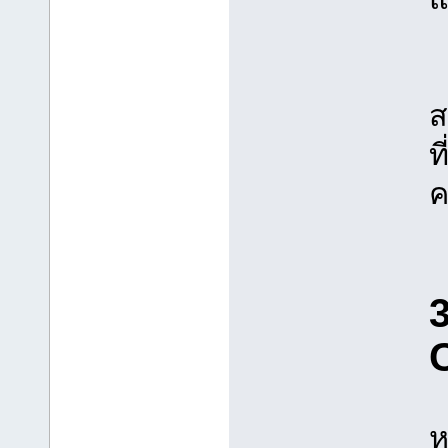
A
ส
ท
ค
3
ห