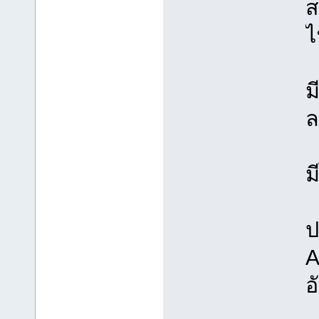
ส
ไ
ม
ล
ม
ป
A
อ