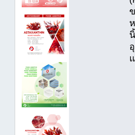
ข
ห
น
อ
แ
ฝ
ฝ
ฝ
ไ
อ