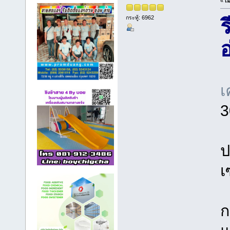
«
เม
กระทู้: 6962
ร
เ
3
ป
เ
ก