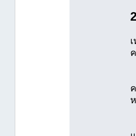
2
เ
ค
เ
ค
ห
เ
แ