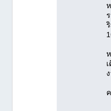
ห
ร
ร
1
ห
เ
ง
ค