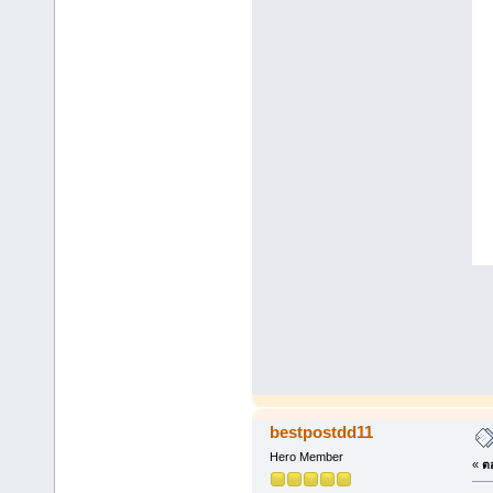
bestpostdd11
Hero Member
«
ตอ