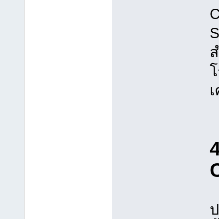
C
S
ส
โ
เ
4
ป