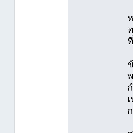
ห
ท
ท
ข
พ
ก
เ
ก