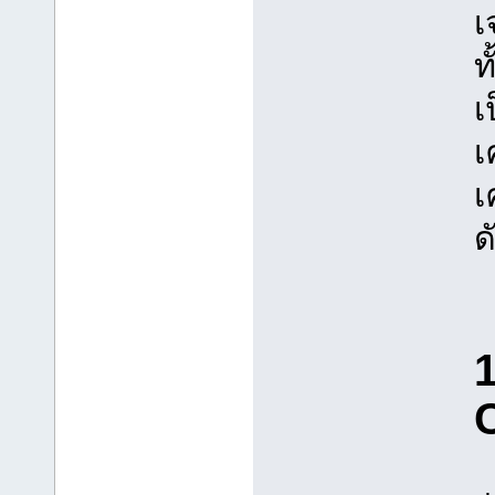
เ
ท
เ
เ
เ
ดั
1
C