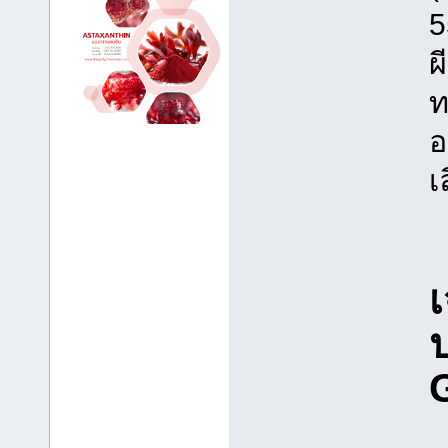
5
ผ
ท
อ
เ
เ
ป