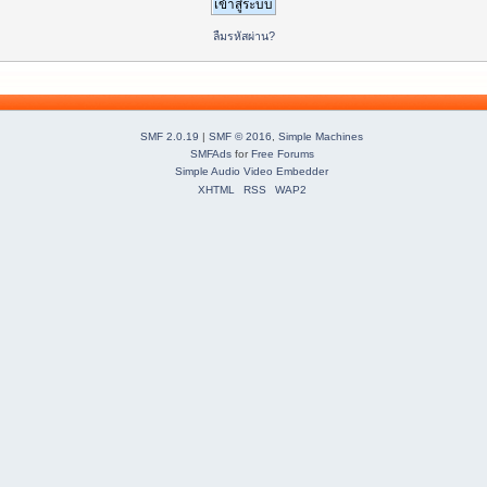
ลืมรหัสผ่าน?
SMF 2.0.19
|
SMF © 2016
,
Simple Machines
SMFAds
for
Free Forums
Simple Audio Video Embedder
XHTML
RSS
WAP2