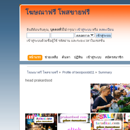
โฆษณาฟรี โพสขายฟรี
ยินดีต้อนรับคุณ,
บุคคลทั่วไป
กรุณา
เข้าสู่ระบบ
หรือ
ลงทะเบียน
เข้าสู่ระบบด้วยชื่อผู้ใช้ รหัสผ่าน และระยะเวลาในเซสชั่น
หน้าแรก
ช่วยเหลือ
ค้นหา
ปฏิทิน
เข้าสู่ระบบ
สมัครสมาชิก
โฆษณาฟรี โพสขายฟรี
»
Profile of bestpostdd11
»
Summary
head prakardsod