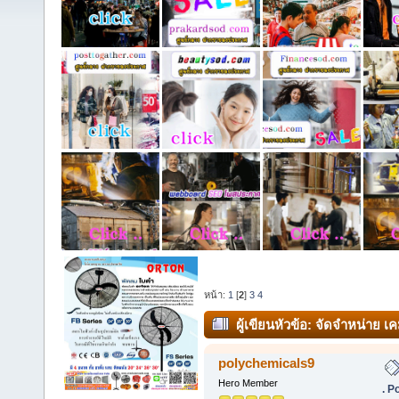
หน้า:
1
[
2
]
3
4
ผู้เขียน
หัวข้อ: จัดจำหน่าย เ
Plasticizer ราคาโรงงาน (อ่าน 97
polychemicals9
Hero Member
. P