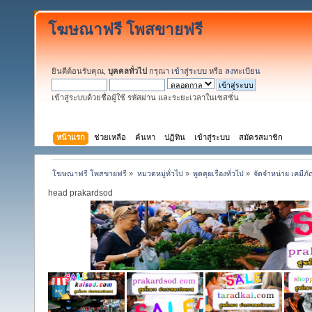
โฆษณาฟรี โพสขายฟรี
ยินดีต้อนรับคุณ,
บุคคลทั่วไป
กรุณา
เข้าสู่ระบบ
หรือ
ลงทะเบียน
เข้าสู่ระบบด้วยชื่อผู้ใช้ รหัสผ่าน และระยะเวลาในเซสชั่น
หน้าแรก
ช่วยเหลือ
ค้นหา
ปฏิทิน
เข้าสู่ระบบ
สมัครสมาชิก
โฆษณาฟรี โพสขายฟรี
»
หมวดหมู่ทั่วไป
»
พูดคุยเรื่องทั่วไป
»
จัดจำหน่าย เคมีภั
head prakardsod