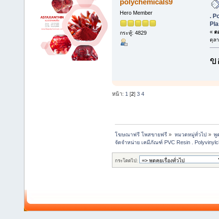
polychemicals9
Hero Member
. P
Pla
«
ตอ
กระทู้: 4829
ตุล
ข
หน้า:
1
[
2
]
3
4
โฆษณาฟรี โพสขายฟรี
»
หมวดหมู่ทั่วไป
»
พู
จัดจำหน่าย เคมีภัณฑ์ PVC Resin . Polyvinylc
กระโดดไป: