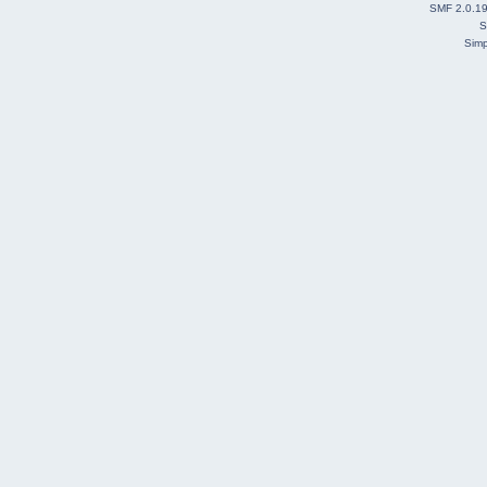
SMF 2.0.1
S
Simp